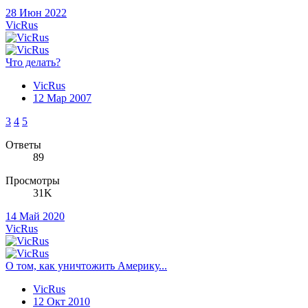
28 Июн 2022
VicRus
Что делать?
VicRus
12 Мар 2007
3
4
5
Ответы
89
Просмотры
31K
14 Май 2020
VicRus
О том, как уничтожить Америку...
VicRus
12 Окт 2010