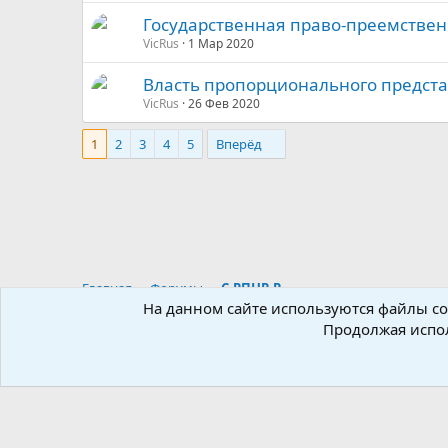
Государственная право-преемствен
VicRus
1 Мар 2020
Власть пропорционального представ
VicRus
26 Фев 2020
1
2
3
4
5
Вперёд
Главная
Форумы
С-РПНР-Р
На данном сайте используются файлы coo
Продолжая испол
Russian (RU)
®
Локализация от xenForo.Info