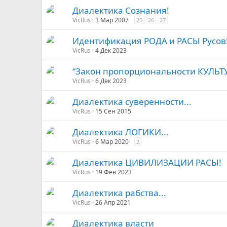
Диалектика Сознания!
VicRus
3 Мар 2007
25
26
27
Идентификация РОДА и РАСЫ Русов
VicRus
4 Дек 2023
“Закон пропорциональности КУЛЬТУ
VicRus
6 Дек 2023
Диалектика суверенности...
VicRus
15 Сен 2015
Диалектика ЛОГИКИ...
VicRus
6 Мар 2020
2
Диалектика ЦИВИЛИЗАЦИИ РАСЫ!
VicRus
19 Фев 2023
Диалектика рабства...
VicRus
26 Апр 2021
Диалектика власти