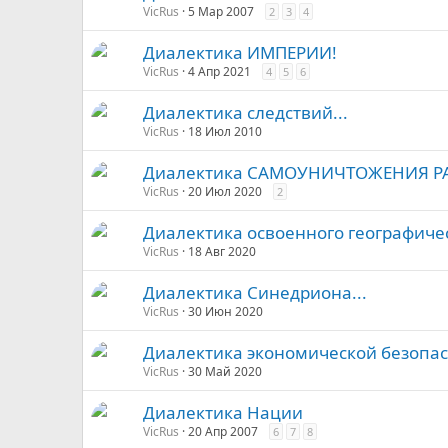
VicRus
5 Мар 2007
2
3
4
Диалектика ИМПЕРИИ!
VicRus
4 Апр 2021
4
5
6
Диалектика следствий...
VicRus
18 Июл 2010
Диалектика САМОУНИЧТОЖЕНИЯ Р
VicRus
20 Июл 2020
2
Диалектика освоенного географичес
VicRus
18 Авг 2020
Диалектика Синедриона...
VicRus
30 Июн 2020
Диалектика экономической безопас
VicRus
30 Май 2020
Диалектика Нации
VicRus
20 Апр 2007
6
7
8