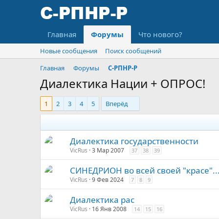
Главная
Форумы
Что нового?
Новые сообщения
Поиск сообщений
Главная
Форумы
С-РПНР-Р
Диалектика Нации + ОПРОС!
1
2
3
4
5
Вперёд
Диалектика государственности
VicRus
3 Мар 2007
37
38
39
СИНЕДРИОН во всей своей "красе"..
VicRus
9 Фев 2024
7
8
9
Диалектика рас
VicRus
16 Янв 2008
14
15
16